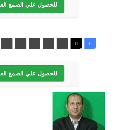
للحصول علي الصمغ العر
لينكدإن
بينتيريست
فيسبوك
X
للحصول علي الصمغ العر