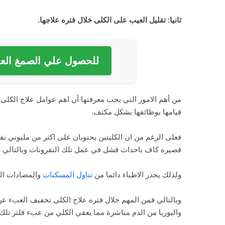
ثانيا: تقليل العيب على الكلى خلال فتره علاجها.
للحصول علي الصمغ العر
من أهم الامور التي يجب معرفتها أن اهم عوامل علاج الكل
قيامها بوظائفها بشكل مكثف.
فعلى الرغم من ان الكليتين يحتويان على اكثر من مليوني ن
قصيره كاف باحداث فشل في عمل تلك النفرونات وبالتالي 
ولذلك يحذر الاطباء دائما من
تناول المسكنات
والمضادات الحي
وبالتالي فمن المهم خلال فتره علاج الكلى تخفيف العبء عن 
واليوريا من الدم مباشرة مما يعفي الكلي من عبء فلتر تلك ا