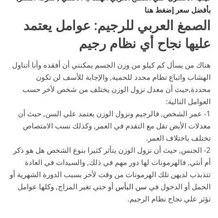
بأفضل سعر إضغط هنا
الصمغ العربي للرجيم: عوامل يعتمد
عليها نجاح أي نظام رجيم
هناك من يسأل كم كيلو من وزن الجسم يمكنني أن أفقده وأنا أتناول
الهشاب واتباع نظام محدد للحمية, والإجابة للأسف لن تكون
محددة,حيث أن معدل نزول الوزن يختلف من شخص لأخر حسب
العوامل التالية:
1- عمر الشخص, فالرجيم ونزول الوزن يعتمد علي السن, حيث أن
معدلات الأيض تقل مع التقدم في العمر, وكذلك نسب الامتصاص
تختلف باختلاف العمر.
2- الجنس, حيث أن نزول الوزن يتأثر كثيرا بنوع الشخص هل هو ذكر
أم أنثي, فالهرمونات لها دور مهم في ذلك, والسيدات في العادة
تتذبذب لديهن تلك الهرمونات من وقت لأخر بسبب الدورة الشهرية أو
الحمل أو الدخول في
سن اليأس
أو حتي تغير المزاج, وكلها عوامل
تؤثر علي نجاح نظام الرجيم.