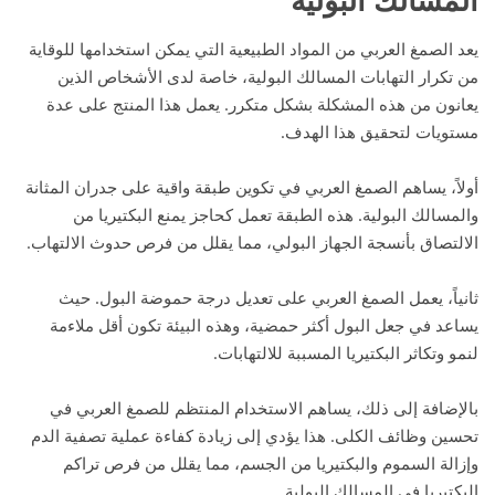
يعد الصمغ العربي من المواد الطبيعية التي يمكن استخدامها للوقاية
من تكرار التهابات المسالك البولية، خاصة لدى الأشخاص الذين
يعانون من هذه المشكلة بشكل متكرر. يعمل هذا المنتج على عدة
مستويات لتحقيق هذا الهدف.
أولاً، يساهم الصمغ العربي في تكوين طبقة واقية على جدران المثانة
والمسالك البولية. هذه الطبقة تعمل كحاجز يمنع البكتيريا من
الالتصاق بأنسجة الجهاز البولي، مما يقلل من فرص حدوث الالتهاب.
ثانياً، يعمل الصمغ العربي على تعديل درجة حموضة البول. حيث
يساعد في جعل البول أكثر حمضية، وهذه البيئة تكون أقل ملاءمة
لنمو وتكاثر البكتيريا المسببة للالتهابات.
بالإضافة إلى ذلك، يساهم الاستخدام المنتظم للصمغ العربي في
تحسين وظائف الكلى. هذا يؤدي إلى زيادة كفاءة عملية تصفية الدم
وإزالة السموم والبكتيريا من الجسم، مما يقلل من فرص تراكم
البكتيريا في المسالك البولية.