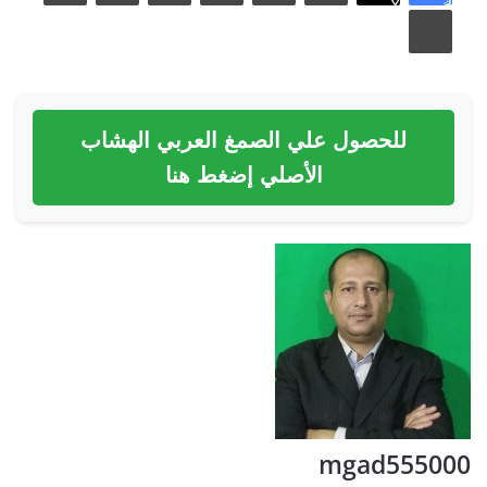
فيسبوك
X
طباعة
للحصول علي الصمغ العربي الهشاب
الأصلي إضغط هنا
mgad555000