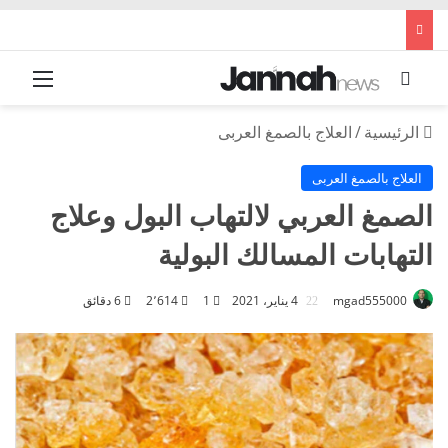
بحث عن
القائم
الرئيسية
/
العلاج بالصمغ العربى
العلاج بالصمغ العربى
الصمغ العربي لالتهاب البول وعلاج
التهابات المسالك البولية
mgad555000
4 يناير، 2021
1
2٬614
6 دقائق