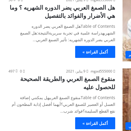
هل الصمغ العربي يضر الدوره الشهريه ؟ وما
هي الأضرار والفوائد بالتفصيل
Table of Contentsهل الصمغ العربي يضر الدوره
الشهريهدراسة علمية في تجربة سريريةالنتيجة:هل الصمغ
العربي يضر الدوره الشهريه: تأثير الصمغ العربي…
أكمل القراءة »
م
mgad555000
9 يناير، 2021
0
497
منقوع الصمغ العربي والطريقة الصحيحة
للحصول عليه
Table of Contentsمنقوع الصمغ العربيهل يمكنني إضافة
العسل أو العصير للصمغ العربي؟أيهما أفضل إذابة المطحون أم
نقع القطع السليمة؟فوائد شرب…
أكمل القراءة »
ي