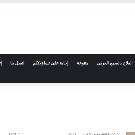
العلاج بالصمغ العربى
متنوعة
إجابة على تساؤلاتكم
اتصل بنا
إت
mgad555000
9 يناير، 2021
0
56