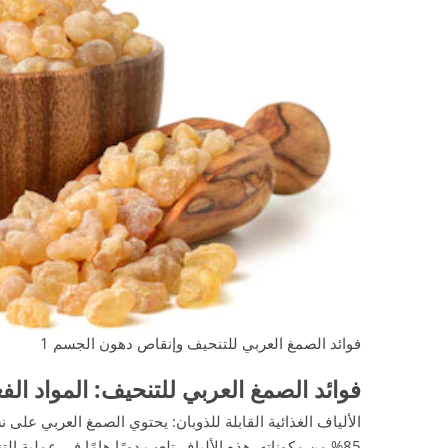
فوائد الصمغ العربي للتنحيف وإنقاص دهون الجسم 1
فوائد الصمغ العربي للتنحيف: المواد ال
الألياف الغذائية القابلة للذوبان: يحتوي الصمغ العربي على ن
85% من مكوناته. هذه الألياف تلعب دورًا هامًا في عملية ا