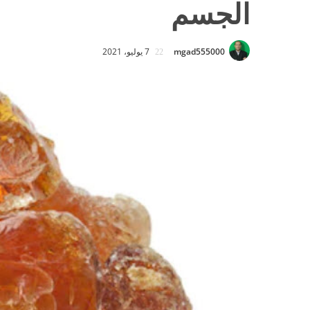
الجسم
mgad555000
7 يوليو، 2021