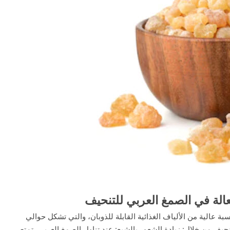
فعالة في الصمغ العربي للتنحيف
سبة عالية من الألياف الغذائية القابلة للذوبان، والتي تشكل حوالي
لتنحيف من خلال: زيادة الشعور بالشبع: عند تناول الصمغ العربي، تمتص