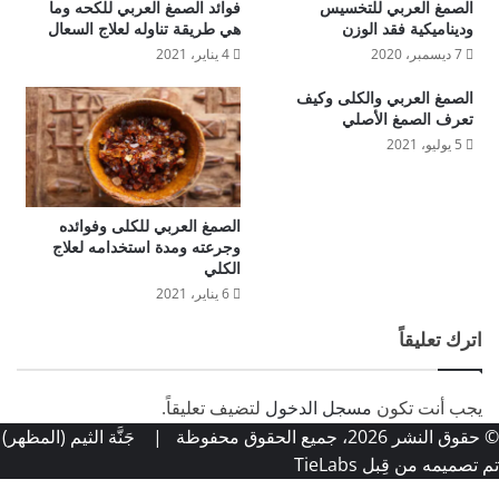
الصمغ العربي للتخسيس
فوائد الصمغ العربي للكحه وما
وديناميكية فقد الوزن
هي طريقة تناوله لعلاج السعال
7 ديسمبر، 2020
4 يناير، 2021
الصمغ العربي والكلى وكيف
تعرف الصمغ الأصلي
5 يوليو، 2021
الصمغ العربي للكلى وفوائده
وجرعته ومدة استخدامه لعلاج
الكلي
6 يناير، 2021
اترك تعليقاً
يجب أنت تكون
مسجل الدخول
لتضيف تعليقاً.
© حقوق النشر 2026، جميع الحقوق محفوظة |
جَنَّة الثيم (المظهر)
تم تصميمه من قِبل TieLabs