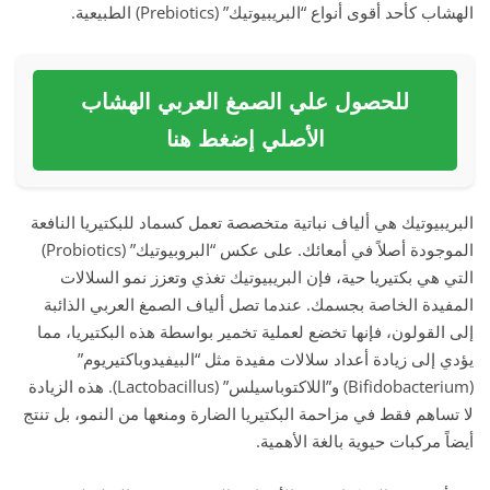
الهشاب كأحد أقوى أنواع “البريبيوتيك” (Prebiotics) الطبيعية.
للحصول علي الصمغ العربي الهشاب
الأصلي إضغط هنا
البريبيوتيك هي ألياف نباتية متخصصة تعمل كسماد للبكتيريا النافعة
الموجودة أصلاً في أمعائك. على عكس “البروبيوتيك” (Probiotics)
التي هي بكتيريا حية، فإن البريبيوتيك تغذي وتعزز نمو السلالات
المفيدة الخاصة بجسمك. عندما تصل ألياف الصمغ العربي الذائبة
إلى القولون، فإنها تخضع لعملية تخمير بواسطة هذه البكتيريا، مما
يؤدي إلى زيادة أعداد سلالات مفيدة مثل “البيفيدوباكتيريوم”
(Bifidobacterium) و”اللاكتوباسيلس” (Lactobacillus). هذه الزيادة
لا تساهم فقط في مزاحمة البكتيريا الضارة ومنعها من النمو، بل تنتج
أيضاً مركبات حيوية بالغة الأهمية.