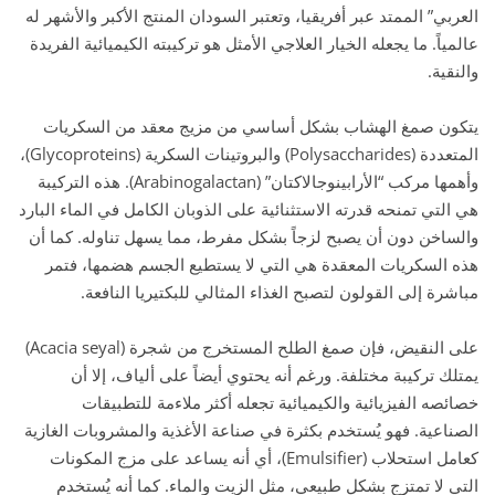
العربي” الممتد عبر أفريقيا، وتعتبر السودان المنتج الأكبر والأشهر له
عالمياً. ما يجعله الخيار العلاجي الأمثل هو تركيبته الكيميائية الفريدة
والنقية.
يتكون صمغ الهشاب بشكل أساسي من مزيج معقد من السكريات
المتعددة (Polysaccharides) والبروتينات السكرية (Glycoproteins)،
وأهمها مركب “الأرابينوجالاكتان” (Arabinogalactan). هذه التركيبة
هي التي تمنحه قدرته الاستثنائية على الذوبان الكامل في الماء البارد
والساخن دون أن يصبح لزجاً بشكل مفرط، مما يسهل تناوله. كما أن
هذه السكريات المعقدة هي التي لا يستطيع الجسم هضمها، فتمر
مباشرة إلى القولون لتصبح الغذاء المثالي للبكتيريا النافعة.
على النقيض، فإن صمغ الطلح المستخرج من شجرة (Acacia seyal)
يمتلك تركيبة مختلفة. ورغم أنه يحتوي أيضاً على ألياف، إلا أن
خصائصه الفيزيائية والكيميائية تجعله أكثر ملاءمة للتطبيقات
الصناعية. فهو يُستخدم بكثرة في صناعة الأغذية والمشروبات الغازية
كعامل استحلاب (Emulsifier)، أي أنه يساعد على مزج المكونات
التي لا تمتزج بشكل طبيعي، مثل الزيت والماء. كما أنه يُستخدم