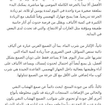
الأفضل ألا تبدأ بالجرعة الكاملة الموصى بها مباشرة. يمكنك البدء
بملعقة صغيرة مرة واحدة في اليوم لمدة يومين أو ثلاثة، ثم زيادة
الجرعة تدريجياً. هذا يمنح جهازك الهضمي وقتاً للتكيف مع الزيادة
الكبيرة في كمية الألياف، ويقلل من فرصة حدوث أي آثار جانبية
طفيفة ومؤقتة مثل الغازات أو الانتفاخ، والتي قد تحدث لدى البعض
في البداية.
ثانياً، الإكثار من شرب الماء. بما أن الصمغ العربي عبارة عن ألياف
ذائبة تمتص السوائل، فمن الضروري جداً زيادة كمية الماء التي
تشربها على مدار اليوم. هذا لا يساعد فقط على ذوبان الصمغ بشكل
أفضل، بل يمنع أيضاً أي احتمال لحدوث إمساك، ويساعد الألياف على
أداء وظيفتها بفعالية داخل الجهاز الهضمي. القاعدة الجيدة هي شرب
كوب ماء إضافي على الأقل مع كل جرعة من الصمغ تتناولها.
ثالثاً، تأكد من جودة المنتج. ابحث دائماً عن صمغ الهشاب النقي
والخالي من الإضافات. المنتجات الرديئة قد تكون مخلوطة بأنواع
أخرى أقل جودة أو تحتوي على شوائب. الصمغ الهشاب النقي يكون
عادة عديم الرائحة تقريباً وذا طعم محايد عند إذابته في الماء. الشراء