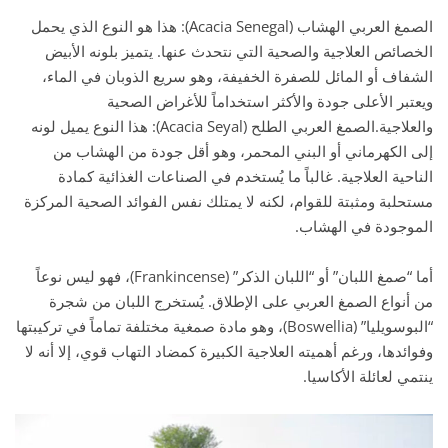
الصمغ العربي الهشاب (Acacia Senegal): هذا هو النوع الذي يحمل
الخصائص العلاجية والصحية التي نتحدث عنها. يتميز بلونه الأبيض
الشفاف أو المائل للصفرة الخفيفة، وهو سريع الذوبان في الماء،
ويعتبر الأعلى جودة والأكثر استخداماً للأغراض الصحية
والعلاجية.الصمغ العربي الطلح (Acacia Seyal): هذا النوع يميل لونه
إلى الكهرماني أو البني المحمر، وهو أقل جودة من الهشاب من
الناحية العلاجية. غالباً ما يُستخدم في الصناعات الغذائية كمادة
مستحلبة ومثبتة للقوام، لكنه لا يمتلك نفس الفوائد الصحية المركزة
الموجودة في الهشاب.
أما “صمغ اللبان” أو “اللبان الذكر” (Frankincense)، فهو ليس نوعاً
من أنواع الصمغ العربي على الإطلاق. يُستخرج اللبان من شجرة
“البوسويليا” (Boswellia)، وهو مادة صمغية مختلفة تماماً في تركيبتها
وفوائدها، ورغم أهميته العلاجية الكبيرة كمضاد التهاب قوي، إلا أنه لا
ينتمي لعائلة الأكاسيا.