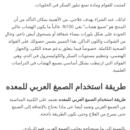
كمثبت للقوام ومادة تمنع تبلور السكر في الحلويات.
لذلك، عند الشراء بهدف علاجي، من الأهمية بمكان التأكد من أن
المنتج هو “صمغ هشاب” نقي 100%. غالباً ما يكون الهشاب عالي
الجودة على شكل بلورات بيضاء شفافة أو مسحوق أبيض ناعم، وخالٍ
من الشوائب واللون الداكن. هذا التمييز يضمن حصولك على الفوائد
الصحية الكاملة، خصوصاً فيما يتعلق بدعم صحة الكلى، والجهاز
الهضمي، وتنظيم مستويات السكر والكوليسترول في الدم، وهي
الفوائد التي ارتبطت بشكل أساسي بصمغ الهشاب في الدراسات
العلمية.
طريقة استخدام الصمغ العربي للمعده
طريقة استخدام الصمغ العربي للمعده
تعتمد على الكمية المناسبة
من الصمغ العربي وتعمد أيضا عى ماذا نحتاج بالإضافة إلى الصمغ
حتى نسرع من العلاج وحتى تكون الطريقة ناجحة.
بالنسبة إلى ما سنحتاجه بجانب الصمغ العربي فهو الزبادى.