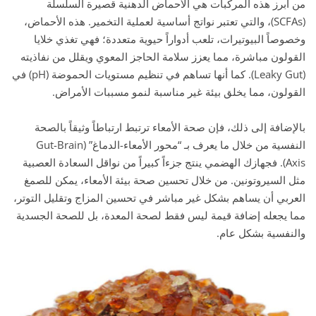
من أبرز هذه المركبات هي الأحماض الدهنية قصيرة السلسلة
(SCFAs)، والتي تعتبر نواتج أساسية لعملية التخمير. هذه الأحماض،
وخصوصاً البيوتيرات، تلعب أدواراً حيوية متعددة؛ فهي تغذي خلايا
القولون مباشرة، مما يعزز سلامة الحاجز المعوي ويقلل من نفاذيته
(Leaky Gut). كما أنها تساهم في تنظيم مستويات الحموضة (pH) في
القولون، مما يخلق بيئة غير مناسبة لنمو مسببات الأمراض.
بالإضافة إلى ذلك، فإن صحة الأمعاء ترتبط ارتباطاً وثيقاً بالصحة
النفسية من خلال ما يعرف بـ “محور الأمعاء-الدماغ” (Gut-Brain
Axis). فجهازك الهضمي ينتج جزءاً كبيراً من نواقل السعادة العصبية
مثل السيروتونين. من خلال تحسين صحة بيئة الأمعاء، يمكن للصمغ
العربي أن يساهم بشكل غير مباشر في تحسين المزاج وتقليل التوتر،
مما يجعله إضافة قيمة ليس فقط لصحة المعدة، بل للصحة الجسدية
والنفسية بشكل عام.