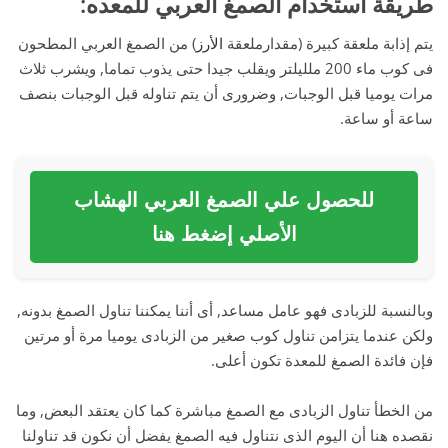
طريقة استخدام الصمغ العربي للمعده
:
يتم إذابة ملعقة كبيرة (مقدارملعقة
الأرز
) من الصمغ العربي المطحون
فى كوب ماء 200 ملليلتر ويقلب جيدا حتى يذوب تماما, ويشرب ثلاث
مرات يوميا قبل الوجبات, وضرورى أن يتم تناوله قبل الوجبات بنصف
ساعة أو ساعة.
للحصول علي الصمغ العربي الهشاب
الأصلي إضغط هنا
وبالنسبة للزبادى فهو عامل مساعد, أى أننا يمكننا تناول الصمغ بدونه,
ولكن عندما يتزامن تناول كوب صغير من الزبادى يوميا مرة أو مرتين
فإن فائدة الصمغ للمعدة تكون أعلى.
من الخطأ تناول الزبادى مع الصمغ مباشرة كما كان يعتقد البعض, وما
نقصده هنا أن اليوم الذى نتناول فيه الصمغ يفضل أن نكون قد تناولنا