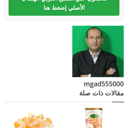
الأصلي إضغط هنا
mgad555000
مقالات ذات صلة