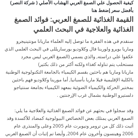
كيفية الحصول علي الصمغ العربي الهشاب الأصلي ( شركة النصر)
بأفضل سعر إضغط هنا
القيمة الغذائية للصمغ العربي
: فوائد الصمغ
الغذائية والعلاجية في البحث العلمي
سنقدم في هذه الفقرة ما توصل إليه العلماء ماريانا مونتينيجرو
وماريا بويرو ولورينا فال وكلاوديو بورساريللى في البحث العلمي الذي
عكفوا علي دراسته, والذي يسمي (الصمغ العربي ليس مجرد
مستحلب يتم تناوله كغذاء ولكنه أكثر من ذلك بكثير)
ماريانا وماريا هم باحثين بقسم الكيمياء بالجامعة التكنولوجية الوطنية
بالكلية الإقليمية فيلا ماريا بأسبانيا, أما مورينا وكلاوديو فهم باحثين
بمختبر الحركة والكيمياء الضوئية بمعهد الكيمياء بجامعة سنتياجو
دلستيرو الوطنية بشمال غرب الإرجنتين .
وقد سجلوا في بحثهم عن فوائد الصمغ الغذائية والعلاجية ما يلي:
الصمغ العربي يمتلك بعض الخصائص البيولوجية كمضاد للأكسدة وقد
أثبت ذلك كل من ترومر ونيوبرت عام 2005 وعلى والمنذرى عام
2006 وهينسون وأخرون عام 2004, وأيضا تم إثبات أن الصمغ العربي