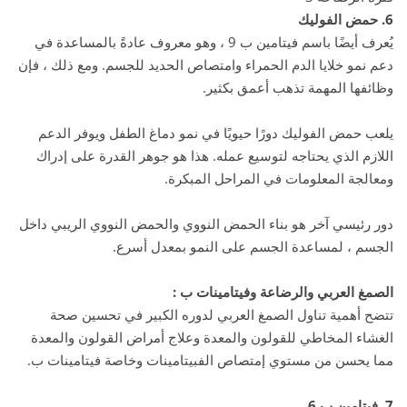
6. حمض الفوليك
يُعرف أيضًا باسم فيتامين ب 9 ، وهو معروف عادةً بالمساعدة في
دعم نمو خلايا الدم الحمراء وامتصاص الحديد للجسم. ومع ذلك ، فإن
وظائفها المهمة تذهب أعمق بكثير.
يلعب حمض الفوليك دورًا حيويًا في نمو دماغ الطفل ويوفر الدعم
اللازم الذي يحتاجه لتوسيع عمله. هذا هو جوهر القدرة على إدراك
ومعالجة المعلومات في المراحل المبكرة.
دور رئيسي آخر هو بناء الحمض النووي والحمض النووي الريبي داخل
الجسم ، لمساعدة الجسم على النمو بمعدل أسرع.
الصمغ العربي والرضاعة وفيتامينات ب :
تتضح أهمية تناول الصمغ العربي لدوره الكبير في تحسين صحة
الغشاء المخاطي للقولون والمعدة وعلاج أمراض القولون والمعدة
مما يحسن من مستوي إمتصاص الفبيتامينات وخاصة فيتامينات ب.
7. فيتامين ب 6