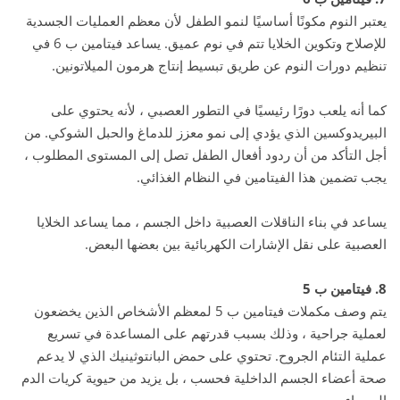
يعتبر النوم مكونًا أساسيًا لنمو الطفل لأن معظم العمليات الجسدية
للإصلاح وتكوين الخلايا تتم في نوم عميق. يساعد فيتامين ب 6 في
تنظيم دورات النوم عن طريق تبسيط إنتاج هرمون الميلاتونين.
كما أنه يلعب دورًا رئيسيًا في التطور العصبي ، لأنه يحتوي على
البيريدوكسين الذي يؤدي إلى نمو معزز للدماغ والحبل الشوكي. من
أجل التأكد من أن ردود أفعال الطفل تصل إلى المستوى المطلوب ،
يجب تضمين هذا الفيتامين في النظام الغذائي.
يساعد في بناء الناقلات العصبية داخل الجسم ، مما يساعد الخلايا
العصبية على نقل الإشارات الكهربائية بين بعضها البعض.
8. فيتامين ب 5
يتم وصف مكملات فيتامين ب 5 لمعظم الأشخاص الذين يخضعون
لعملية جراحية ، وذلك بسبب قدرتهم على المساعدة في تسريع
عملية التئام الجروح. تحتوي على حمض البانتوثينيك الذي لا يدعم
صحة أعضاء الجسم الداخلية فحسب ، بل يزيد من حيوية كريات الدم