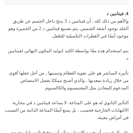
4. فيتامين د
والأهم من ذلك كله ، أن فيتامين د 3 ينتج داخل الجسم عن طريق
الجلد بوجود أشعة الشمس. يتم تصنيع فيتامين د 2 من الخميرة وهو
موجود أيضًا في القطرات التكميلية للطفل.
يتم استخدام هذه معًا بواسطة الكبد لتوليد المكون النهائي لفيتامين
د.
تأثيره المباشر هو على تقوية العظام وتنميتها ، من أجل جعلها أقوى
من خلال زيادة تمعدنها ، والذي أصبح ممكنًا بفضل الامتصاص
المدعوم للمعادن مثل المغنيسيوم والكالسيوم.
التأثير الثانوي له هو على المناعة. لا يساعد فيتامين د في محاربة
الالتهابات الخارجية فحسب ، بل يمنع أيضًا المناعة الذاتية من التسبب
في أمراض معينة.
على الرغم من أن جسم الإنسان يمكن أن ينتج
فيتامين (د)
بمفرده