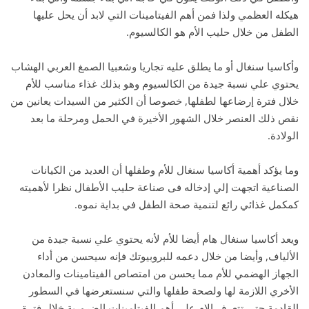
هيكله العظمي ولذا فمن أهم الفيتامينات التي لابد أن يحل عليها
الطفل من خلال حليب الأم هو الكالسيوم.
وأكاسيا سنغال أو ما يطلق عليه تجاريا وشعبيا الصمغ العربي الهشاب
يحتوي علي نسبة جيدة من الكالسيوم وهو بذلك غذاء مناسب للأم
خلال فترة إرضاعها لطفلها, خصوصا أن الكثير من السيدات يعانين من
نقص ذلك العنصر خلال الشهور الأخيرة في الحمل ومرحلة ما بعد
الولادة.
وما يؤكد أهمية أكاسيا سنغال للأم وطفلها أن العديد من الكيانات
الصناعية اتجهت إلي إدخاله فى صناعة حليب الأطفال نظرا لأهميته
كمكمل غذائي رائع لتنمية صحة الطفل في بداية نموه.
ويعد أكاسيا سنغال هام أيضا للأم لأنه يحتوي علي نسبة جيدة من
الألياف, وأيضا من خلال دعمه للبروبيوتك فإنه سيحسن من أداء
الجهاز الهضمي للأم مما يحسن من امتصاص الفيتامينات والمعادن
الأخري اللازمة لها ولصحة طفلها والتي سنستعرضها في السطور
القادمة حتي تتعرف الام علي أهم الفيتامينات الضرورية خلال فترة