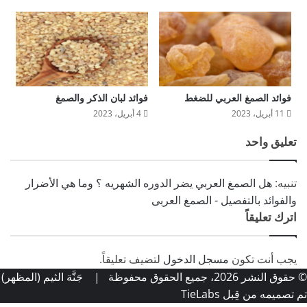
فوائد الصمغ العربي للضغط
فوائد لبان الذكر والصمغ
11 أبريل، 2023
4 أبريل، 2023
تعليق واحد
تنبيه:
هل الصمغ العربي يضر الدوره الشهريه ؟ وما هي الأضرار
والفوائد بالتفصيل - الصمغ العربى
اترك تعليقاً
يجب أنت تكون
مسجل الدخول
لتضيف تعليقاً.
© حقوق النشر 2026، جميع الحقوق محفوظة |
جَنَّة الثيم (المظهر)
تم تصميمه من قِبل TieLabs