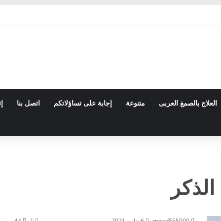
العلاج بالصمغ العربى
متنوعة
إجابة على تساؤلاتكم
اتصل بنا
إت
الذكر
mgad555000
6 يناير، 2021
1
44