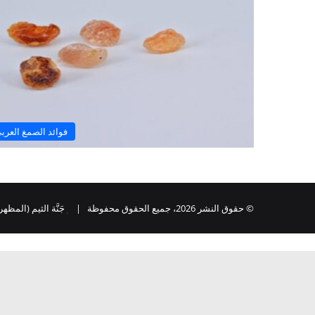
فوائد الصمغ العرب
© حقوق النشر 2026، جميع الحقوق محفوظة |
جَنَّة الثيم (المظهر) 
ر
لذهاب
لى
لأعلى