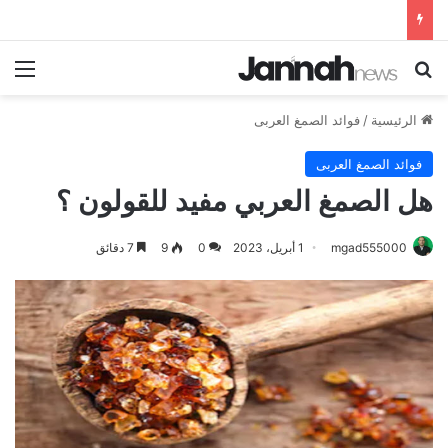
بحث عن
الق
الرئيسية
/
فوائد الصمغ العربى
فوائد الصمغ العربى
هل الصمغ العربي مفيد للقولون ؟
mgad555000
1 أبريل، 2023
0
9
7 دقائق