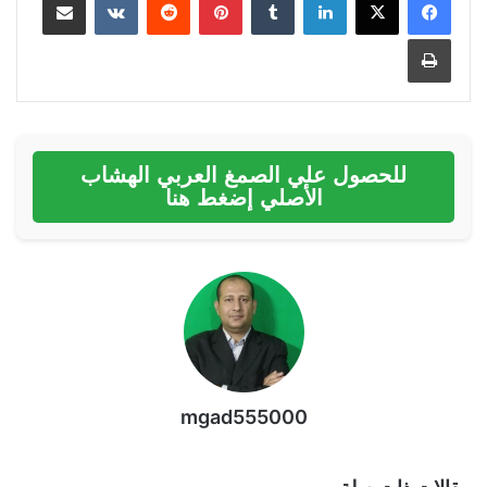
طباعة
للحصول علي الصمغ العربي الهشاب
الأصلي إضغط هنا
mgad555000