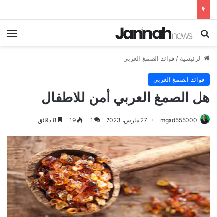
بحث عن
الق
الرئيسية
/
فوائد الصمغ العربى
فوائد الصمغ العربى
هل الصمغ العربي أمن للاطفال
mgad555000
27 مارس، 2023
1
19
8 دقائق