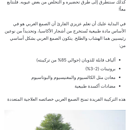
كذلك سنتطرق إلى طرق تحضيره و التخلّص من بعض عيوبه. فلنتابع
معاً!
في البداية عليك أن تعلم عزيزي القارئ أن الصمغ العربي هو في
الأساس مادة طبيعية تُستخرج من أشجار الأكاسيا، وتحديداً من نوعين
رئيسيين هما الهشاب والطلح. يتكون الصمغ العربي بشكل أساسي
من:
ألياف قابلة للذوبان (حوالي 85% من تركيبته)
بروتينات (2-3%)
معادن مثل الكالسيوم والمغنيسيوم والبوتاسيوم
مضادات أكسدة طبيعية
هذه التركيبة الفريدة تمنح الصمغ العربي خصائصه العلاجية المتعددة