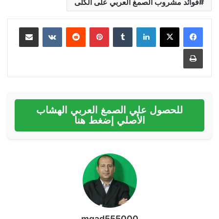
فوائد مشروب الصمغ العربي على الكلى
لينكدإن
بينتيريست
مشاركة عبر البريد
طباعة
للحصول علي الصمغ العربي الهشاب
الأصلي إضغط هنا
mgad555000