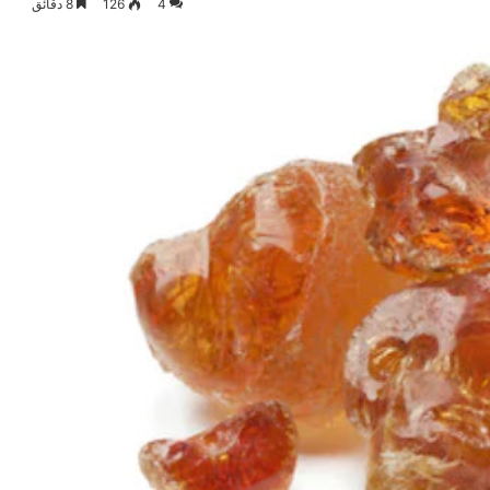
4
126
8 دقائق