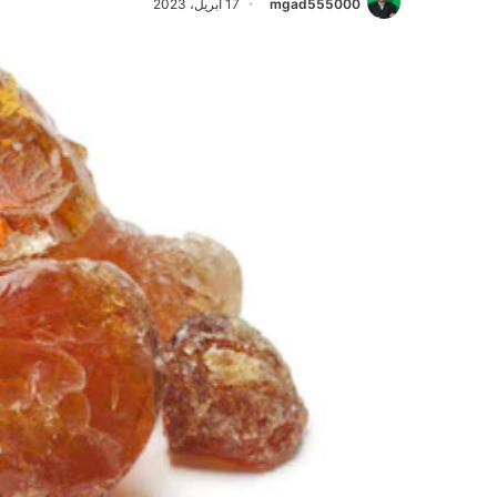
mgad555000
17 أبريل، 2023