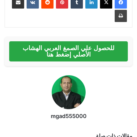
طباعة
للحصول علي الصمغ العربي الهشاب
الأصلي إضغط هنا
mgad555000
مقالات ذات صلة