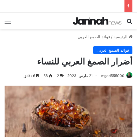
بحث عن
الق
الرئيسية
/
فوائد الصمغ العربى
فوائد الصمغ العربى
أضرار الصمغ العربي للنساء
mgad555000
21 مارس، 2023
2
58
6 دقائق