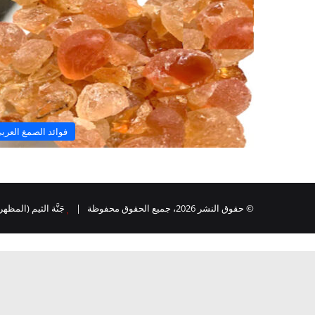
فوائد الصمغ العرب
© حقوق النشر 2026، جميع الحقوق محفوظة |
جَنَّة الثيم (المظهر) 
ر
لذهاب
لى
لأعلى