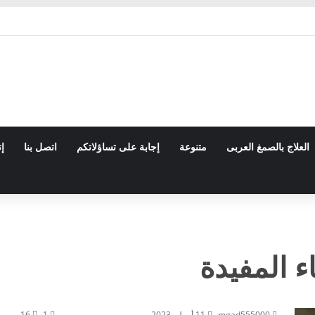
العلاج بالصمغ العربى
متنوعة
إجابة على تساؤلاتكم
اتصل بنا
إت
اء المفيدة
mgad555000
11 أبريل، 2023
1
16