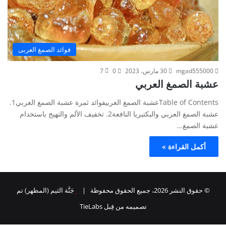
فوائد الصمغ العربى
mgad555000
30 مارس، 2023
0
7
عشبة الصمغ العربي
Table of Contentsعشبة الصمغ العربيفوائد ثمرة عشبة الصمغ العربي1.
عشبة الصمغ العربي والبكتيريا النافعة2. تخفيف الألم والتهيج باستخدام
عشبة الصمغ…
أكمل القراءة »
© حقوق النشر 2026، جميع الحقوق محفوظة |
جَنَّة الثيم (المظهر) تم
تصميمه من قِبل TieLabs