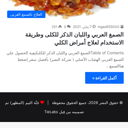
العلاج بالصمغ العربى
mgad555000
7 يناير، 2021
0
251
الصمغ العربي واللبان الذكر للكلى وطريقة
الاستخدام لعلاج أمراض الكلي
Table of Contentsالصمغ العربي واللبان الذكر للكلىكيفية الحصول علي
الصمغ العربي الهشاب الأصلي ( شركة النصر) بأفضل سعر إضغط
هناالصمغ…
أكمل القراءة »
© حقوق النشر 2026، جميع الحقوق محفوظة |
جَنَّة الثيم (المظهر) تم
تصميمه من قِبل TieLabs